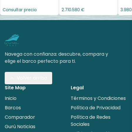
Consultar precio
2.710.580 €
3.980
Navega con confianza: descubre, compara y
elige el barco perfecto para ti.
Volver arriba
Site Map
Legal
Inicio
Términos y Condiciones
Barcos
Política de Privacidad
Comparador
Política de Redes
Sociales
Gurú Noticias