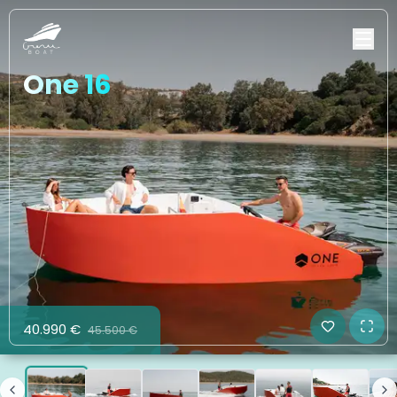
One 16
40.990 €
45.500 €