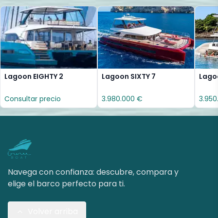
Lagoon EIGHTY 2
Lagoon SIXTY 7
Lago
Consultar precio
3.980.000 €
3.950
Navega con confianza: descubre, compara y
elige el barco perfecto para ti.
Volver arriba