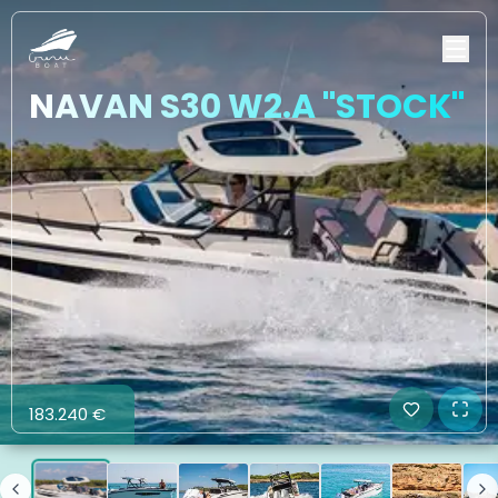
NAVAN S30 W2.A "STOCK"
183.240 €