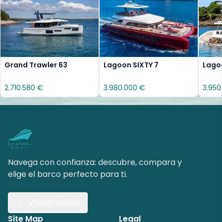
Grand Trawler 63
Lagoon SIXTY 7
Lago
2.710.580 €
3.980.000 €
3.950
Navega con confianza: descubre, compara y
elige el barco perfecto para ti.
Volver arriba
Site Map
Legal