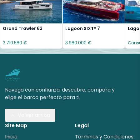
Grand Trawler 63
Lagoon SIXTY 7
Lago
2.710.580 €
3.980.000 €
Consu
Navega con confianza: descubre, compara y
elige el barco perfecto para ti.
Volver arriba
Site Map
Legal
Inicio
Términos y Condiciones