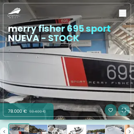
merry fisher 695 sport
NUEVA - STOCK
78.000 €
93.400 €