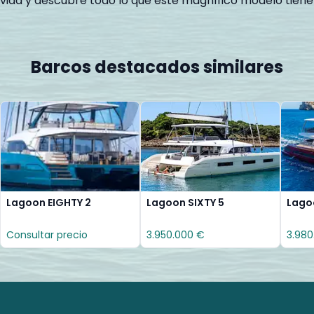
u vida y descubre todo lo que este magnífico modelo tiene
Barcos destacados similares
Lagoon EIGHTY 2
Lagoon SIXTY 5
Lago
Consultar precio
3.950.000 €
3.980