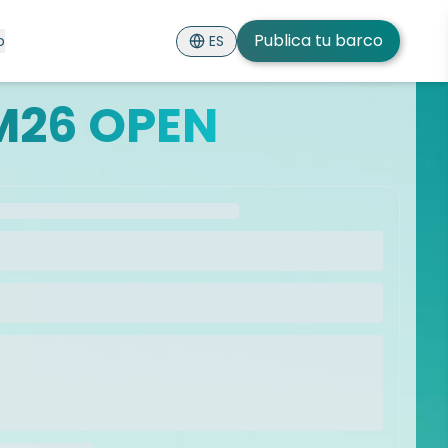
Publica tu barco
ES
o
M26 OPEN