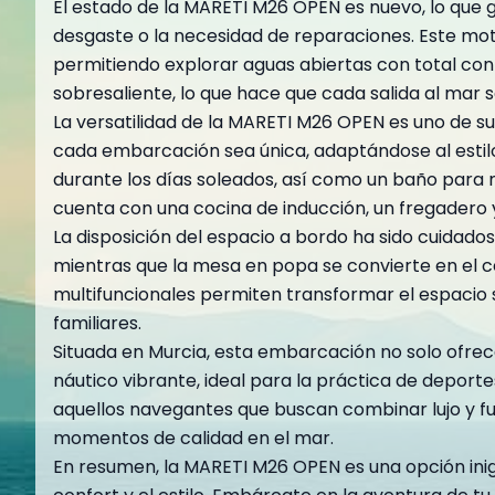
El estado de la MARETI M26 OPEN es nuevo, lo que g
desgaste o la necesidad de reparaciones. Este mot
permitiendo explorar aguas abiertas con total con
sobresaliente, lo que hace que cada salida al mar
La versatilidad de la MARETI M26 OPEN es uno de su
cada embarcación sea única, adaptándose al estilo 
durante los días soleados, así como un baño para
cuenta con una cocina de inducción, un fregadero y 
La disposición del espacio a bordo ha sido cuidadosa
mientras que la mesa en popa se convierte en el c
multifuncionales permiten transformar el espaci
familiares.
Situada en Murcia, esta embarcación no solo ofrec
náutico vibrante, ideal para la práctica de depor
aquellos navegantes que buscan combinar lujo y fu
momentos de calidad en el mar.
En resumen, la MARETI M26 OPEN es una opción inig