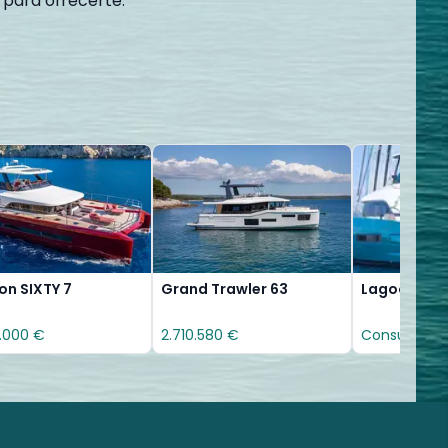
 para ofrecerte.
on SIXTY 7
Grand Trawler 63
Lagoon EIG
.000 €
2.710.580 €
Consultar pr