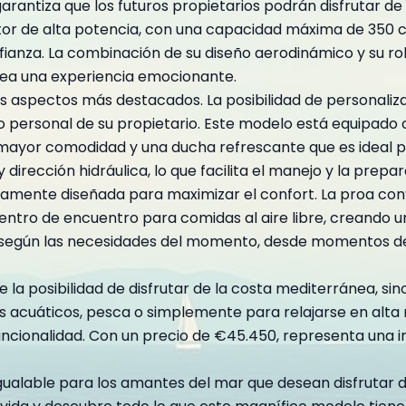
arantiza que los futuros propietarios podrán disfrutar de
or de alta potencia, con una capacidad máxima de 350 ca
fianza. La combinación de su diseño aerodinámico y su r
 sea una experiencia emocionante.
s aspectos más destacados. La posibilidad de personalizar
personal de su propietario. Este modelo está equipado co
 mayor comodidad y una ducha refrescante que es ideal p
dirección hidráulica, lo que facilita el manejo y la prep
mente diseñada para maximizar el confort. La proa converti
entro de encuentro para comidas al aire libre, creando u
o según las necesidades del momento, desde momentos de
e la posibilidad de disfrutar de la costa mediterránea, 
tes acuáticos, pesca o simplemente para relajarse en alt
ncionalidad. Con un precio de €45.450, representa una in
ualable para los amantes del mar que desean disfrutar de