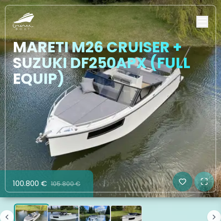
MARETI M26 CRUISER +
SUZUKI DF250APX (FULL
EQUIP)
100.800 €
105.800 €