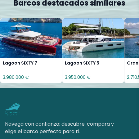
Barcos destacados similares
Lagoon SIXTY 7
Lagoon SIXTY 5
Gran
3.980.000 €
3.950.000 €
2.710
Navega con confianza: descubre, compara y
elige el barco perfecto para ti.