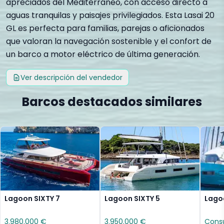
apreciados del Mediterráneo, con acceso directo a
aguas tranquilas y paisajes privilegiados. Esta Lasai 20
GL es perfecta para familias, parejas o aficionados
que valoran la navegación sostenible y el confort de
un barco a motor eléctrico de última generación.
Ver descripción del vendedor
Barcos destacados similares
Lagoon SIXTY 7
Lagoon SIXTY 5
Lago
3.980.000 €
3.950.000 €
Consu