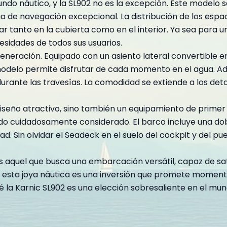
undo náutico, y la SL902 no es la excepción. Este modelo 
a de navegación excepcional. La distribución de los esp
r tanto en la cubierta como en el interior. Ya sea para 
esidades de todos sus usuarios.
eneración. Equipado con un asiento lateral convertible en
odelo permite disfrutar de cada momento en el agua. Adem
 durante las travesías. La comodidad se extiende a los de
iseño atractivo, sino también un equipamiento de primer n
ido cuidadosamente considerado. El barco incluye una d
ad. Sin olvidar el Seadeck en el suelo del cockpit y del p
 es aquel que busca una embarcación versátil, capaz de s
esta joya náutica es una inversión que promete momentos 
qué la Karnic SL902 es una elección sobresaliente en el mu