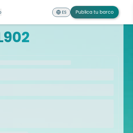
Publica tu barco
ES
o
L902