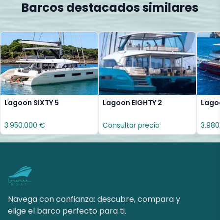
Barcos destacados similares
Lagoon SIXTY 5
Lagoon EIGHTY 2
Lago
3.950.000 €
Consultar precio
3.980
Navega con confianza: descubre, compara y
elige el barco perfecto para ti.