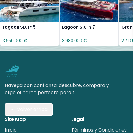
Lagoon SIXTY 5
Lagoon SIXTY 7
Gran
3.950.000 €
3.980.000 €
2.710
Navega con confianza: descubre, compara y
elige el barco perfecto para ti.
Volver arriba
Site Map
Legal
Inicio
Términos y Condiciones