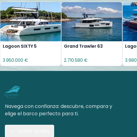
Lagoon SIXTY 5
Grand Trawler 63
Lago
3.950.000 €
2.710.580 €
3.980
Navega con confianza: descubre, compara y
elige el barco perfecto para ti.
Volver arriba