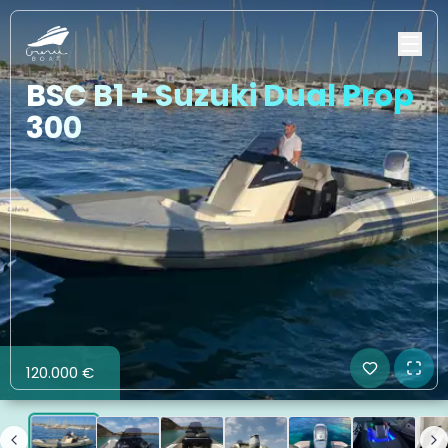
BSC B1 + Suzuki Dual Prop
300
120.000 €