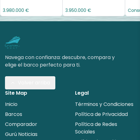
3.980.000 €
3.950.000 €
Consu
Navega con confianza: descubre, compara y
elige el barco perfecto para ti.
Volver arriba
Site Map
Legal
Inicio
Términos y Condiciones
Barcos
Política de Privacidad
Comparador
Política de Redes
Sociales
Gurú Noticias