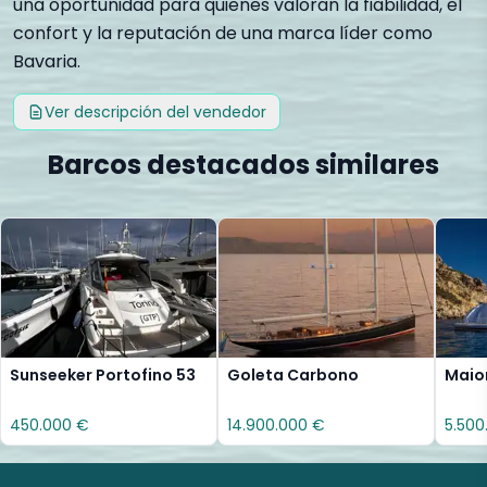
una oportunidad para quienes valoran la fiabilidad, el
confort y la reputación de una marca líder como
Bavaria.
Ver descripción del vendedor
Barcos destacados similares
Sunseeker Portofino 53
Goleta Carbono
Maio
450.000 €
14.900.000 €
5.500